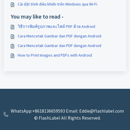
Cài đặt trình điều khiển trên Windows qua Wi-Fi
You may like to read -
วิธีการพิมพ์รูปภาพและไฟล์ PDF ด้วย Android
Cara Mencetak Gambar dan PDF dengan Android
Cara Mencetak Gambar dan PDF dengan Android
How to Print Images and PDFs with Android
WhatsApp:+8618136659593 Email: Eddie@flashlabel.com
© FlashLabel All Rights Reserved.