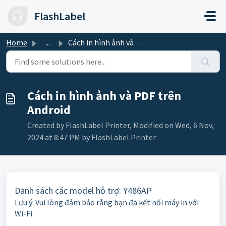
Skip to main content
FlashLabel
Home
...
Cách in hình ảnh và PDF trên Android
Cách in hình ảnh và PDF trên
Android
Created by FlashLabel Printer, Modified on Wed, 6 Nov,
2024 at 8:47 PM by FlashLabel Printer
Danh sách các model hỗ trợ: Y486AP
Lưu ý: Vui lòng đảm bảo rằng bạn đã kết nối máy in với
Wi-Fi.